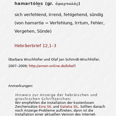
hamartōl
o
s (gr.
)
ἁμαρτωλός
sich verfehlend, irrend, fehlgehend, sündig
(von hamartia = Verfehlung, Irrtum, Fehler,
Vergehen, Sünde)
Hebräerbrief 12,1–3
(Barbara Wischhöfer und Olaf Jan Schmidt-Wischhöfer,
2007–2009;
http://amen-online.de/bibel
)
Anmerkungen:
Hinweis zur Anzeige der hebräischen und
griechischen Schriftzeichen:
Wir empfehlen die Installation der kostenlosen
Zeichensätze
Ezra SIL
und
Galatia SIL
. Sollten danach
noch Anzeige-Probleme auftreten, dann ist die
Installation einer aktuellen Version des Internet-