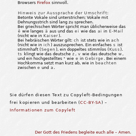
Browsers
Firefox
sinnvoll.
Hinweis zur Aussprache der Umschrift:
Betonte Vokale sind unterstrichen; Vokale mit
Dehnungsstrich sind lang zu sprechen.
Bei griechischen Wörter spricht man üblicherweise das
ē
wie langes
ä
aus und das
ei
wie das
ai
in
E-Mail
(nicht wie in
Kaiser
).
Bei hebräischen Wörter gilt:
ch
ist stets wie in
ach
(nicht wie in
ich
) auszusprechen. Ein einfaches
s
ist
stimmhaft (
Segen
), ein doppeltes stimmlos (
Kuss
).
ts
klingt wie das deutsche
z
,
v
wie das deutsche
w
,
und ein hochgestelltes
wie
e
in
Gebirge
. Bei einem
e
Hochkomma setzt man kurz ab, wie in
beachten
zwischen
e
und
a
.
Sie dürfen diesen Text zu Copyleft-Bedingungen
frei kopieren und bearbeiten (
CC-BY-SA
) –
Informationen zum Copyleft
Der Gott des Friedens begleite euch alle – Amen.