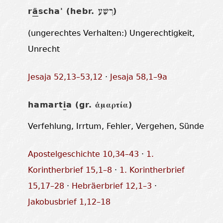
r
ä
scha' (hebr.
)
רֶשַׁע
(ungerechtes Verhalten:) Ungerechtigkeit,
Unrecht
Jesaja 52,13–53,12
·
Jesaja 58,1–9a
hamart
i
a (gr.
)
ἁμαρτία
Verfehlung, Irrtum, Fehler, Vergehen, Sünde
Apostelgeschichte 10,34–43
·
1.
Korintherbrief 15,1–8
·
1. Korintherbrief
15,17–28
·
Hebräerbrief 12,1–3
·
Jakobusbrief 1,12–18