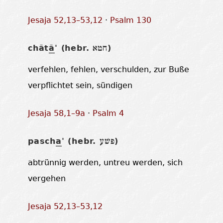
Jesaja 52,13–53,12
·
Psalm 130
chāt
ā
' (hebr.
)
חטא
verfehlen, fehlen, verschulden, zur Buße
verpflichtet sein, sündigen
Jesaja 58,1–9a
·
Psalm 4
pasch
a
' (hebr.
)
פשׁע
abtrünnig werden, untreu werden, sich
vergehen
Jesaja 52,13–53,12