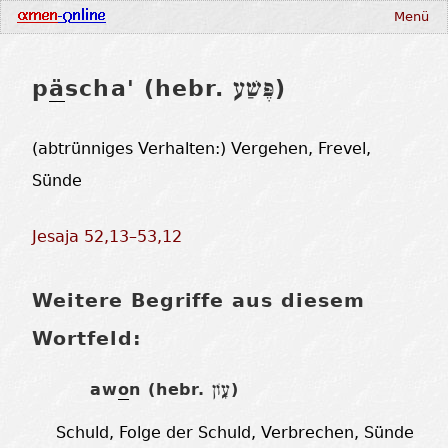
Menü
p
ä
scha' (hebr.
)
פֶּשַׁע
(abtrünniges Verhalten:) Vergehen, Frevel,
Sünde
Jesaja 52,13–53,12
Weitere Begriffe aus diesem
Wortfeld:
aw
o
n (hebr.
)
עָוֹן
Schuld, Folge der Schuld, Verbrechen, Sünde