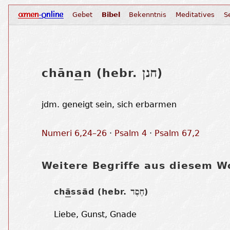
Gebet
Bibel
Bekenntnis
Meditatives
S
chān
a
n (hebr.
)
חנן
jdm. geneigt sein, sich erbarmen
Numeri 6,24–26
·
Psalm 4
·
Psalm 67,2
Weitere Begriffe aus diesem Wo
ch
ä
ssäd (hebr.
)
חֶסֶד
Liebe, Gunst, Gnade