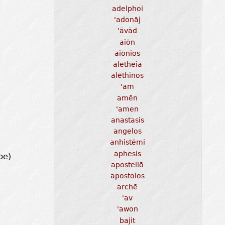
adelphoi
'adonāj
'äväd
aiōn
aiōnios
alētheia
alēthinos
'am
amēn
'amen
anastasis
angelos
anhistēmi
aphesis
be)
apostellō
apostolos
archē
'av
'awon
bajit