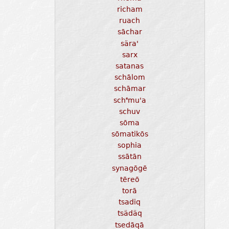
richam
ruach
sāchar
sära'
sarx
satanas
schālom
schāmar
sch
mu'a
e
schuv
sōma
sōmatikōs
sophia
ssātān
synagōgē
tēreō
torā
tsadiq
tsädäq
tsedāqā