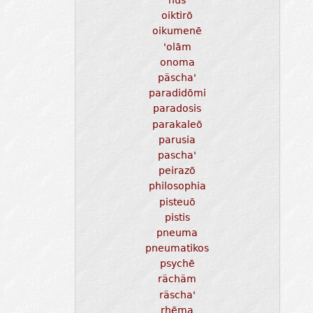
nus
oiktirō
oikumenē
'olām
onoma
päscha'
paradidōmi
paradosis
parakaleō
parusia
pascha'
peirazō
philosophia
pisteuō
pistis
pneuma
pneumatikos
psychē
rächäm
räscha'
rhēma