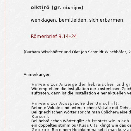
oikt
i
rō (gr.
)
οἰκτίρω
wehklagen, bemitleiden, sich erbarmen
Römerbrief 9,14–24
(Barbara Wischhöfer und Olaf Jan Schmidt-Wischhöfer,
Anmerkungen:
Hinweis zur Anzeige der hebräischen und gr
Wir empfehlen die Installation der kostenlosen Zei
auftreten, dann ist die Installation einer aktuellen 
Hinweis zur Aussprache der Umschrift:
Betonte Vokale sind unterstrichen; Vokale mit Dehnu
Bei griechischen Wörter spricht man üblicherweise 
Kaiser
).
Bei hebräischen Wörter gilt:
ch
ist stets wie in
ach
ein doppeltes stimmlos (
Kuss
).
ts
klingt wie das 
Gebirge
. Bei einem Hochkomma setzt man kurz ab