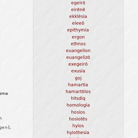
egeirō
eirēnē
ekklēsia
eleeō
epithymia
ergon
ethnos
euangelion
euangelizō
exegeirō
exusia
goj
hamartia
hamartōlos
leme
hitsdiq
homologia
hosios
n
hosiotēs
hyios
gen
),
hyiothesia