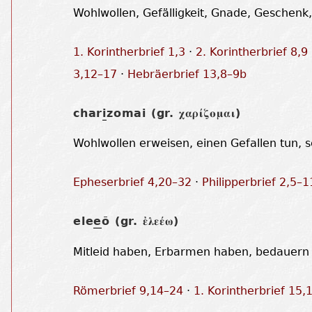
Wohlwollen, Gefälligkeit, Gnade, Geschenk,
1. Korintherbrief 1,3
·
2. Korintherbrief 8,9
3,12–17
·
Hebräerbrief 13,8–9b
char
i
zomai (gr.
)
χαρίζομαι
Wohlwollen erweisen, einen Gefallen tun,
Epheserbrief 4,20–32
·
Philipperbrief 2,5–1
ele
e
ō (gr.
)
ἐλεέω
Mitleid haben, Erbarmen haben, bedauern
Römerbrief 9,14–24
·
1. Korintherbrief 15,