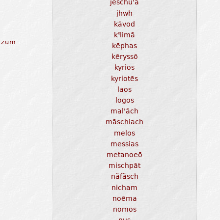
jeschu'a
jhwh
kāvod
k
limā
e
 zum
kēphas
kēryssō
kyrios
kyriotēs
laos
logos
mal'āch
māschiach
melos
messias
metanoeō
mischpāt
näfäsch
nicham
noēma
nomos