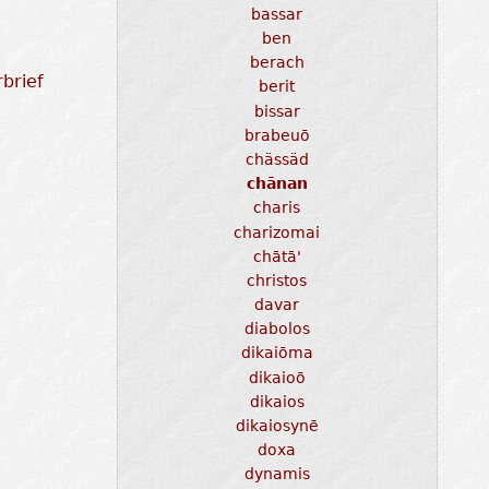
bassar
ben
berach
brief
berit
bissar
brabeuō
chässäd
chānan
charis
charizomai
chātā'
christos
davar
diabolos
dikaiōma
dikaioō
dikaios
dikaiosynē
doxa
dynamis