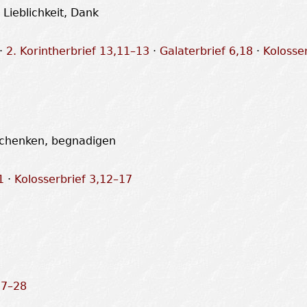
 Lieblichkeit, Dank
·
2. Korintherbrief 13,11–13
·
Galaterbrief 6,18
·
Kolosser
 schenken, begnadigen
1
·
Kolosserbrief 3,12–17
17–28