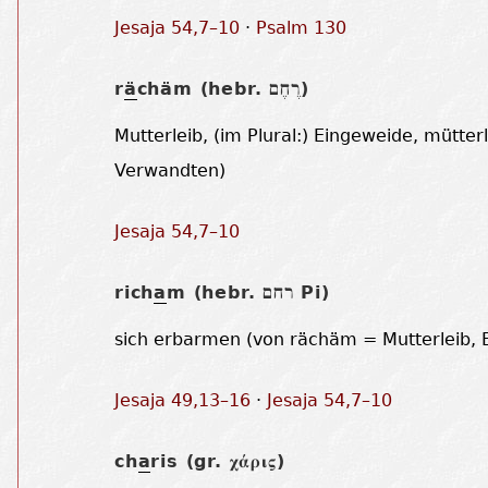
Jesaja 54,7–10
·
Psalm 130
r
ä
chäm (hebr.
)
רֶחֶם
Mutterleib, (im Plural:) Eingeweide, mütte
Verwandten)
Jesaja 54,7–10
rich
a
m (hebr.
Pi)
רחם
sich erbarmen (von rächäm = Mutterleib, 
Jesaja 49,13–16
·
Jesaja 54,7–10
ch
a
ris (gr.
)
χάρις