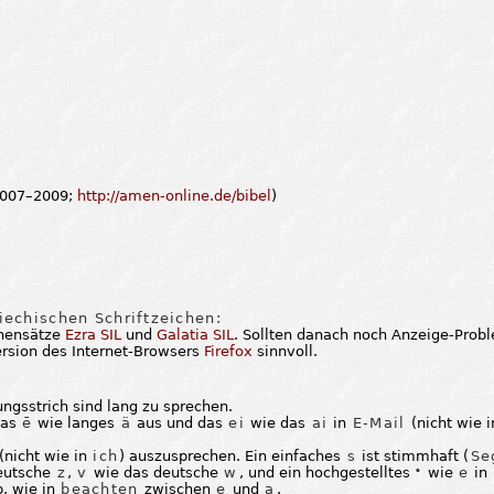
 2007–2009;
http://amen-online.de/bibel
)
iechischen Schriftzeichen:
chensätze
Ezra SIL
und
Galatia SIL
. Sollten danach noch Anzeige-Prob
Version des Internet-Browsers
Firefox
sinnvoll.
ngsstrich sind lang zu sprechen.
das
ē
wie langes
ä
aus und das
ei
wie das
ai
in
E-Mail
(nicht wie i
(nicht wie in
ich
) auszusprechen. Ein einfaches
s
ist stimmhaft (
Se
deutsche
z
,
v
wie das deutsche
w
, und ein hochgestelltes
wie
e
in
e
, wie in
beachten
zwischen
e
und
a
.