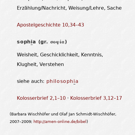
Erzählung/Nachricht, Weisung/Lehre, Sache
Apostelgeschichte 10,34–43
soph
i
a (gr.
)
σοφία
Weisheit, Geschicklichkeit, Kenntnis,
Klugheit, Verstehen
siehe auch:
philosoph
i
a
Kolosserbrief 2,1–10
·
Kolosserbrief 3,12–17
(Barbara Wischhöfer und Olaf Jan Schmidt-Wischhöfer,
2007–2009;
http://amen-online.de/bibel
)