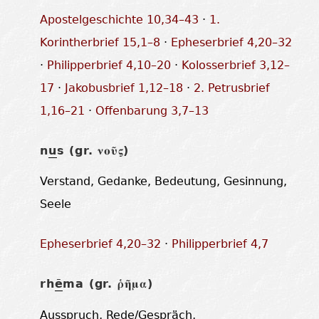
Apostelgeschichte 10,34–43
·
1.
Korintherbrief 15,1–8
·
Epheserbrief 4,20–32
·
Philipperbrief 4,10–20
·
Kolosserbrief 3,12–
17
·
Jakobusbrief 1,12–18
·
2. Petrusbrief
1,16–21
·
Offenbarung 3,7–13
n
u
s (gr.
)
νοῦς
Verstand, Gedanke, Bedeutung, Gesinnung,
Seele
Epheserbrief 4,20–32
·
Philipperbrief 4,7
rh
ē
ma (gr.
)
ῥῆμα
Ausspruch, Rede/Gespräch,