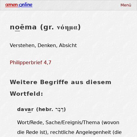
Menü
n
o
ēma (gr.
)
νόημα
Verstehen, Denken, Absicht
Philipperbrief 4,7
Weitere Begriffe aus diesem
Wortfeld:
dav
a
r (hebr.
)
דָּבָר
Wort/Rede, Sache/Ereignis/Thema (wovon
die Rede ist), rechtliche Angelegenheit (die