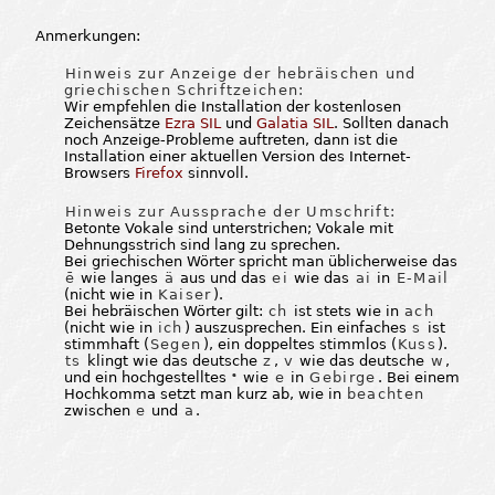
Anmerkungen:
Hinweis zur Anzeige der hebräischen und
griechischen Schriftzeichen:
Wir empfehlen die Installation der kostenlosen
Zeichensätze
Ezra SIL
und
Galatia SIL
. Sollten danach
noch Anzeige-Probleme auftreten, dann ist die
Installation einer aktuellen Version des Internet-
Browsers
Firefox
sinnvoll.
Hinweis zur Aussprache der Umschrift:
Betonte Vokale sind unterstrichen; Vokale mit
Dehnungsstrich sind lang zu sprechen.
Bei griechischen Wörter spricht man üblicherweise das
ē
wie langes
ä
aus und das
ei
wie das
ai
in
E-Mail
(nicht wie in
Kaiser
).
Bei hebräischen Wörter gilt:
ch
ist stets wie in
ach
(nicht wie in
ich
) auszusprechen. Ein einfaches
s
ist
stimmhaft (
Segen
), ein doppeltes stimmlos (
Kuss
).
ts
klingt wie das deutsche
z
,
v
wie das deutsche
w
,
und ein hochgestelltes
wie
e
in
Gebirge
. Bei einem
e
Hochkomma setzt man kurz ab, wie in
beachten
zwischen
e
und
a
.