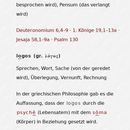
besprochen wird), Pensum (das verlangt
wird)
Deuteronomium 6,4–9
·
1. Könige 19,1–13a
·
Jesaja 58,1–9a
·
Psalm 130
l
o
gos (gr.
)
λόγος
Sprechen, Wort, Sache (von der geredet
wird), Überlegung, Vernunft, Rechnung
In der griechischen Philosophie gab es die
Auffassung, dass der
logos
durch die
psych
ē
(Lebensatem) mit dem
s
ō
ma
(Körper) in Beziehung gesetzt wird.