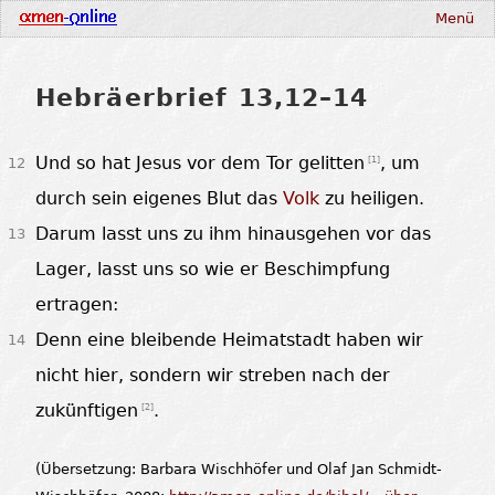
Menü
Hebräerbrief 13,12–14
Und so hat Jesus vor dem Tor gelitten
, um
[
1
]
12
durch sein eigenes Blut das
Volk
zu heiligen.
Darum lasst uns zu ihm hinausgehen vor das
13
Lager, lasst uns so wie er Beschimpfung
ertragen:
Denn eine bleibende Heimatstadt haben wir
14
nicht hier, sondern wir streben nach der
zukünftigen
.
[
2
]
(Übersetzung: Barbara Wischhöfer und Olaf Jan Schmidt-