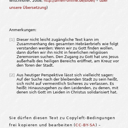
Wischhöfer, 2008;
http://amen-online.de/bibel/
–
über
unsere Übersetzung
)
Anmerkungen:
[1]
Dieser nicht leicht zugängliche Text kann im
Zusammenhang des gesamten Hebräerbriefs wie folgt
verstanden werden: Wenn wir zu Gott finden wollen,
dann dürfen wir ihn nicht in feierlichen religiösen
Zeremonien suchen. Den Zugang zu Gott hat uns Jesus
außerhalb des heiligen Bereichs eröffnet, am Kreuz vor
den Toren der Stadt.
[2]
Aus heutiger Perspektive lässt sich vielleicht sagen:
Auf der Suche nach der bleibenden Stadt zu sein heißt,
sich nicht auf vermeintlich Sicheres zu verlassen. Es
heißt: Hinauszugehen zu den Leidenden, zu denen, mit
denen sich Gott im Leiden in Christus solidarisiert hat.
Sie dürfen diesen Text zu Copyleft-Bedingungen
frei kopieren und bearbeiten (
CC-BY-SA
) –